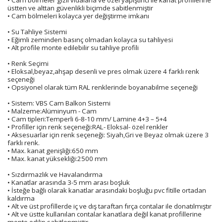
• Cam bölmeler gizli vidalarla ve özel yapıştırıcı ile kanat profillerine
üstten ve alttan güvenlikli biçimde sabitlenmiştir
• Cam bölmeleri kolayca yer değiştirme imkanı
• Su Tahliye Sistemi
• Eğimli zeminden basınç olmadan kolayca su tahliyesi
• Alt profile monte edilebilir su tahliye profili
• Renk Seçimi
• Eloksal,beyaz,ahşap desenli ve pres olmak üzere 4 farklı renk
seçeneği
• Opsiyonel olarak tüm RAL renklerinde boyanabilme seçeneği
• Sistem: VBS Cam Balkon Sistemi
• Malzeme:Alüminyum - Cam
• Cam tipleri:Temperli 6-8-10 mm/ Lamine 4+3 – 5+4
• Profiller için renk seçeneği:RAL- Eloksal- özel renkler
• Aksesuarlar için renk seçeneği: Siyah,Gri ve Beyaz olmak üzere 3
farklı renk.
• Max. kanat genişliği:650 mm
• Max. kanat yüksekliği:2500 mm
• Sızdırmazlık ve Havalandırma
• Kanatlar arasında 3-5 mm arası boşluk
• İsteğe bağlı olarak kanatlar arasındaki boşluğu pvc fitille ortadan
kaldırma
• Alt ve üst profillerde iç ve dış taraftan fırça contalar ile donatılmıştır
• Alt ve üstte kullanılan contalar kanatlara değil kanat profillerine