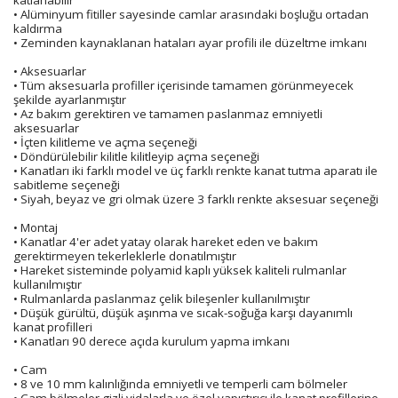
katlanabilir
• Alüminyum fitiller sayesinde camlar arasındaki boşluğu ortadan
kaldırma
• Zeminden kaynaklanan hataları ayar profili ile düzeltme imkanı
• Aksesuarlar
• Tüm aksesuarla profiller içerisinde tamamen görünmeyecek
şekilde ayarlanmıştır
• Az bakım gerektiren ve tamamen paslanmaz emniyetli
aksesuarlar
• İçten kilitleme ve açma seçeneği
• Döndürülebilir kilitle kilitleyip açma seçeneği
• Kanatları iki farklı model ve üç farklı renkte kanat tutma aparatı ile
sabitleme seçeneği
• Siyah, beyaz ve gri olmak üzere 3 farklı renkte aksesuar seçeneği
• Montaj
• Kanatlar 4'er adet yatay olarak hareket eden ve bakım
gerektirmeyen tekerleklerle donatılmıştır
• Hareket sisteminde polyamid kaplı yüksek kaliteli rulmanlar
kullanılmıştır
• Rulmanlarda paslanmaz çelik bileşenler kullanılmıştır
• Düşük gürültü, düşük aşınma ve sıcak-soğuğa karşı dayanımlı
kanat profilleri
• Kanatları 90 derece açıda kurulum yapma imkanı
• Cam
• 8 ve 10 mm kalınlığında emniyetli ve temperli cam bölmeler