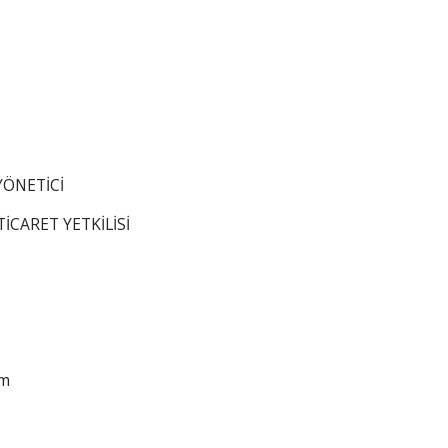
 YÖNETİCİ
TİCARET YETKİLİSİ
om