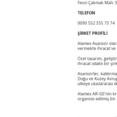
Fevzi Çakmak Mah. S
TELEFON
0090 552 355 73 74
ŞİRKET PROFİLİ
Alamex Asansör olarak
vermekte ihracat ve 
Özel tasarım, gelişt
ihracat odaklı bir şirk
Asansörler, kaldırma 
Doğu ve Kuzey Avrupa
ülkeye uluslararası 
Alamex AR-GE'nin krit
organize edilmiş bir 