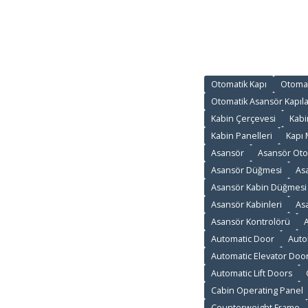
Otomatik Kapı
Otomat
Otomatik Asansör Kapıla
Kabin Çerçevesi
Kabi
Kabin Panelleri
Kapı
Asansör
Asansör Oto
Asansör Düğmesi
As
Asansör Kabin Düğmesi
Asansör Kabinleri
As
Asansör Kontrolörü
A
Automatic Door
Auto
Automatic Elevator Doo
Automatic Lift Doors
Cabin Operating Panel
Counterweight Frame