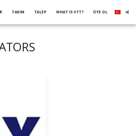
R
TAKIM
TALEP
WHAT IS VTT?
ÜYE OL
VATORS