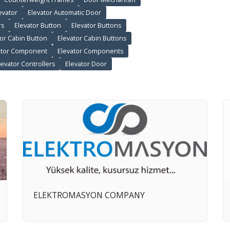
evator
Elevator Automatic Door
rs
Elevator Button
Elevator Buttons
tor Cabin Button
Elevator Cabin Buttons
ator Component
Elevator Components
levator Controllers
Elevator Door
ELEKTROMASYON COMPANY