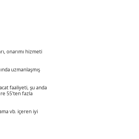
arı, onarımı hizmeti
ımında uzmanlaşmış
cat faaliyeti, şu anda
re 55'ten fazla
ama vb. içeren iyi