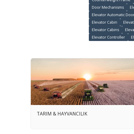
Door Mechanisms
El
Elevator Automatic Doo
Elevator Cabin
Eleva
Elevator Cabins
Elev
Elevator Controller
E
TARIM & HAYVANCILIK