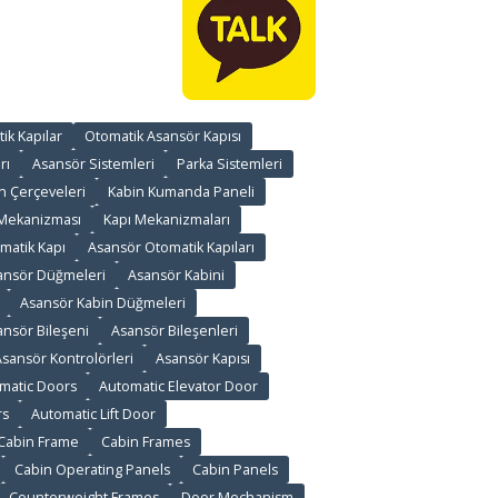
ik Kapılar
Otomatik Asansör Kapısı
rı
Asansör Sistemleri
Parka Sistemleri
n Çerçeveleri
Kabin Kumanda Paneli
 Mekanizması
Kapı Mekanizmaları
matik Kapı
Asansör Otomatik Kapıları
ansör Düğmeleri
Asansör Kabini
Asansör Kabin Düğmeleri
ansör Bileşeni
Asansör Bileşenleri
sansör Kontrolörleri
Asansör Kapısı
matic Doors
Automatic Elevator Door
rs
Automatic Lift Door
Cabin Frame
Cabin Frames
Cabin Operating Panels
Cabin Panels
Counterweight Frames
Door Mechanism